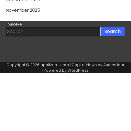
November 2025
Търсене
Search
for:
Copyright © 2026
applizemi.com
| Capital News by
Ascendoor
| Powered by
WordPress
.