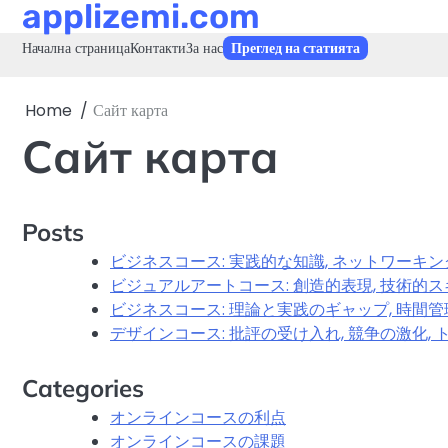
applizemi.com
Skip
to
Начална страница
Контакти
За нас
Преглед на статията
content
Home
Сайт карта
Сайт карта
Posts
ビジネスコース: 実践的な知識, ネットワーキン
ビジュアルアートコース: 創造的表現, 技術的ス
ビジネスコース: 理論と実践のギャップ, 時間管
デザインコース: 批評の受け入れ, 競争の激化,
Categories
オンラインコースの利点
オンラインコースの課題