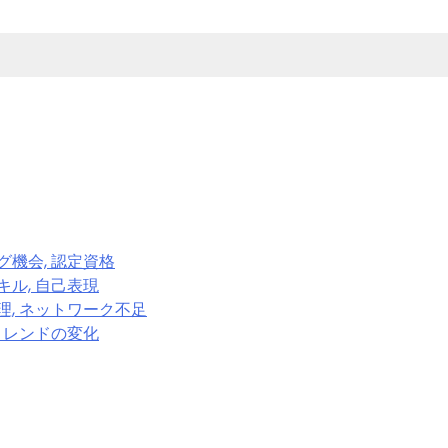
グ機会, 認定資格
キル, 自己表現
理, ネットワーク不足
 トレンドの変化