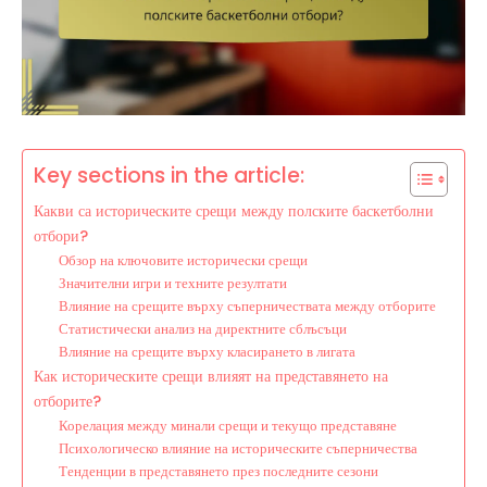
Key sections in the article:
Какви са историческите срещи между полските баскетболни
отбори?
Обзор на ключовите исторически срещи
Значителни игри и техните резултати
Влияние на срещите върху съперничествата между отборите
Статистически анализ на директните сблъсъци
Влияние на срещите върху класирането в лигата
Как историческите срещи влияят на представянето на
отборите?
Корелация между минали срещи и текущо представяне
Психологическо влияние на историческите съперничества
Тенденции в представянето през последните сезони