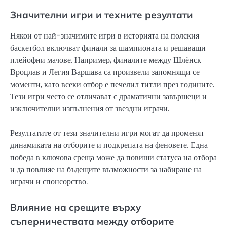
Значителни игри и техните резултати
Някои от най-значимите игри в историята на полския
баскетбол включват финали за шампионата и решаващи
плейофни мачове. Например, финалите между Шлёнск
Вроцлав и Легия Варшава са произвели запомнящи се
моменти, като всеки отбор е печелил титли през годините.
Тези игри често се отличават с драматични завършеци и
изключителни изпълнения от звездни играчи.
Резултатите от тези значителни игри могат да променят
динамиката на отборите и подкрепата на феновете. Една
победа в ключова среща може да повиши статуса на отбора
и да повлияе на бъдещите възможности за набиране на
играчи и спонсорство.
Влияние на срещите върху
съперничествата между отборите