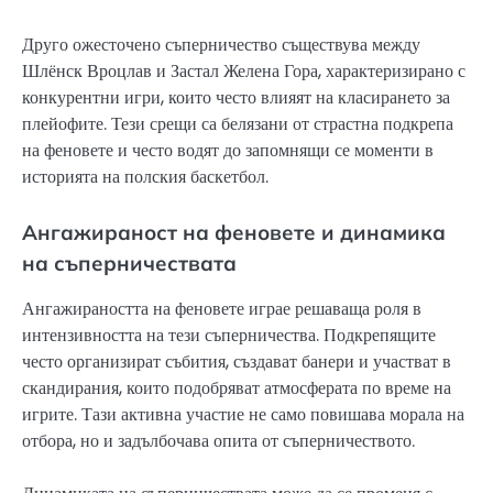
Друго ожесточено съперничество съществува между
Шлёнск Вроцлав и Застал Желена Гора, характеризирано с
конкурентни игри, които често влияят на класирането за
плейофите. Тези срещи са белязани от страстна подкрепа
на феновете и често водят до запомнящи се моменти в
историята на полския баскетбол.
Ангажираност на феновете и динамика
на съперничествата
Ангажираността на феновете играе решаваща роля в
интензивността на тези съперничества. Подкрепящите
често организират събития, създават банери и участват в
скандирания, които подобряват атмосферата по време на
игрите. Тази активна участие не само повишава морала на
отбора, но и задълбочава опита от съперничеството.