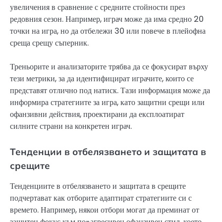
увеличения в сравнение с средните стойности през
редовния сезон. Например, играч може да има средно 20
точки на игра, но да отбележи 30 или повече в плейофна
среща срещу съперник.
Треньорите и анализаторите трябва да се фокусират върху
тези метрики, за да идентифицират играчите, които се
представят отлично под натиск. Тази информация може да
информира стратегиите за игра, като защитни срещи или
офанзивни действия, проектирани да експлоатират
силните страни на конкретен играч.
Тенденции в отбелязването и защитата в
срещите
Тенденциите в отбелязването и защитата в срещите
подчертават как отборите адаптират стратегиите си с
времето. Например, някои отбори могат да преминат от
защитен фокус към по-агресивен офанзивен стил, което