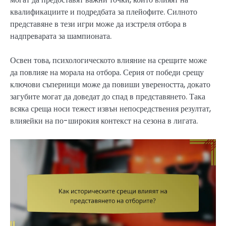
квалификациите и подредбата за плейофите. Силното
представяне в тези игри може да изстреля отбора в
надпреварата за шампионата.
Освен това, психологическото влияние на срещите може
да повлияе на морала на отбора. Серия от победи срещу
ключови съперници може да повиши увереността, докато
загубите могат да доведат до спад в представянето. Така
всяка среща носи тежест извън непосредствения резултат,
влияейки на по-широкия контекст на сезона в лигата.