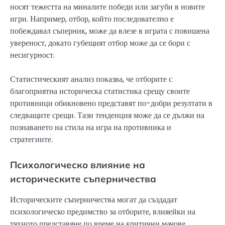
носят тежестта на миналите победи или загуби в новите
игри. Например, отбор, който последователно е
побеждавал съперник, може да влезе в играта с повишена
увереност, докато губещият отбор може да се бори с
несигурност.
Статистическият анализ показва, че отборите с
благоприятна историческа статистика срещу своите
противници обикновено представят по-добри резултати в
следващите срещи. Тази тенденция може да се дължи на
познаването на стила на игра на противника и
стратегиите.
Психологическо влияние на
историческите съперничества
Историческите съперничества могат да създадат
психологическо предимство за отборите, влияейки на
тяхното представяне по време на критични мачове.