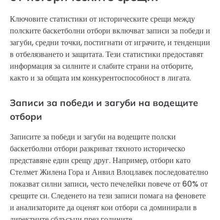
Ключовите статистики от историческите срещи между
полските баскетболни отбори включват записи за победи и
загуби, средни точки, постигнати от играчите, и тенденции
в отбелязването и защитата. Тези статистики предоставят
информация за силните и слабите страни на отборите,
както и за общата им конкурентоспособност в лигата.
Записи за победи и загуби на водещите
отбори
Записите за победи и загуби на водещите полски
баскетболни отбори разкриват тяхното историческо
представяне един срещу друг. Например, отбори като
Стелмет Жилена Гора и Анвил Влоцлавек последователно
показват силни записи, често печелейки повече от 60% от
срещите си. Следенето на тези записи помага на феновете
и анализаторите да оценят кои отбори са доминирали в
директните сблъсъци през годините.