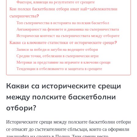
Фактори, влияещи на резултатите от срещите
Кои полски баскетболни отбори имат най-забележителни
съперничества?
Топ съперничества в историята на полския баскетбол
Ангажираност на феновете и динамика на съперничествата
Исторически контекст на съперничествата между отборите
Какви са ключовите статистики от историческите срещи?
Записи за победи и загуби на водещите отбори
Средни точки, отбелязани в съпернически игри
Метрики за представяне на играчите в ключови срещи
Тенденции в отбелязването и защитата в срещите
Какви са историческите срещи
между полските баскетболни
отбори?
Историческите срещи между полските баскетболни отбори
се отнасят до състезателните сблъсъци, които са оформили
ландшафта на спорта в Полша. Тези срещи често