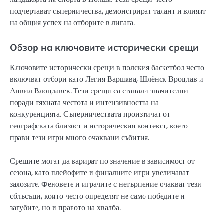
подчертават съперничества, демонстрират талант и влияят
на общия успех на отборите в лигата.
Обзор на ключовите исторически срещи
Ключовите исторически срещи в полския баскетбол често
включват отбори като Легия Варшава, Шлёнск Вроцлав и
Анвил Влоцлавек. Тези срещи са станали значителни
поради тяхната честота и интензивността на
конкуренцията. Съперничествата произтичат от
географската близост и историческия контекст, което
прави тези игри много очаквани събития.
Срещите могат да варират по значение в зависимост от
сезона, като плейофите и финалните игри увеличават
залозите. Феновете и играчите с нетърпение очакват тези
сблъсъци, които често определят не само победите и
загубите, но и правото на хвалба.