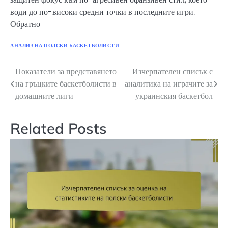
води до по-високи средни точки в последните игри.
Обратно
АНАЛИЗ НА ПОЛСКИ БАСКЕТБОЛИСТИ
Показатели за представянето
Изчерпателен списък с
Post
на гръцките баскетболисти в
аналитика на играчите за
navigation
домашните лиги
украинския баскетбол
Related Posts