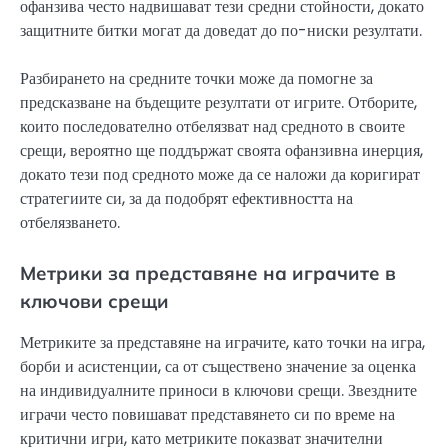
офанзива често надвишават тези средни стойности, докато
защитните битки могат да доведат до по-ниски резултати.
Разбирането на средните точки може да помогне за
предсказване на бъдещите резултати от игрите. Отборите,
които последователно отбелязват над средното в своите
срещи, вероятно ще поддържат своята офанзивна инерция,
докато тези под средното може да се наложи да коригират
стратегиите си, за да подобрят ефективността на
отбелязването.
Метрики за представяне на играчите в
ключови срещи
Метриките за представяне на играчите, като точки на игра,
борби и асистенции, са от съществено значение за оценка
на индивидуалните приноси в ключови срещи. Звездните
играчи често повишават представянето си по време на
критични игри, като метриките показват значителни