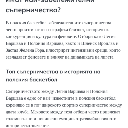
съперничества?
В полския баскетбол забележителните съперничества
често произтичат от географска близост, историческа
конкуренция и култура на феновете. Отбори като Легия
Варшава и Полония Варшава, както и Шлёнск Вроцлав и
Застал Желена Гора, илюстрират интензивни срещи, които
завладяват феновете и влияят на динамиката на лигата.
Топ съперничества в историята на
полския баскетбол
Съперничеството между Легия Варшава и Полония
Варшава е едно от най-известните в полския баскетбол,
коренящо се в по-широкото спортно съперничество между
двата клуба. Мачовете между тези отбори често привлекат
големи тълпи и повишени емоции, отразявайки тяхното
историческо значение.