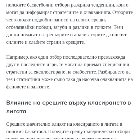
полските баскетболни отбори разкрива тенденции, които
могат да информират стратегиите и очакванията. Отборите
често водят подробни записи на своите срещи,
отбелязвайки победи, загуби и разлики в точките. Тези
данни помагат на треньорите и анализаторите да оценят
силните и слабите страни в срещите.
Например, ако един отбор последователно превъзхожда
друг в последните игри, те могат да приемат специфични
стратегии за експлоатиране на слабостите. Разбирането на
тези статистики може също така да насочва очакванията на
феновете и залозите.
Влияние на срещите върху класирането в
лигата
Срещите значително влияят на класирането в лигата в
полския баскетбол. Победите срещу съпернически отбори
могат да предоставят важни точки, които влияят на