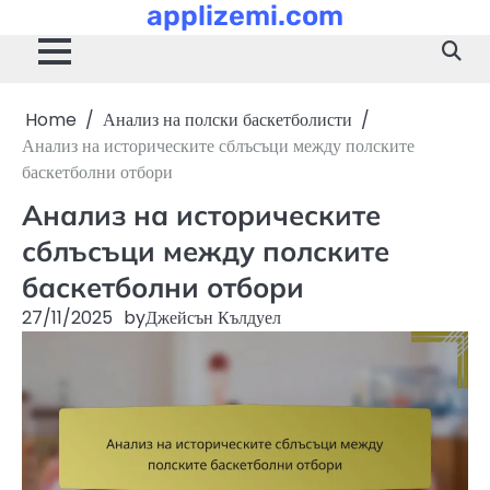
applizemi.com
Skip
to
content
Home
Анализ на полски баскетболисти
Анализ на историческите сблъсъци между полските
баскетболни отбори
Анализ на историческите
сблъсъци между полските
баскетболни отбори
27/11/2025
by
Джейсън Кълдуел