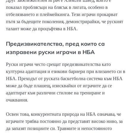
Друг забележителен играч е Алексей Швед, който е
показал проблясъци на блясък в лигата, особено в
отбелязването и плеймейкинга. Тези играчи прокарват
пътя за бъдещите поколения, демонстрирайки, че руският
талант може да процъфтява в НБА.
Предизвикателства, пред които са
изправени руски играчи в НБА
Руски играчи често срещат предизвикателства като
културна адаптация и езикови бариери при влизането си в
НБА. Преходът от руската баскетболна система към НБА
може да бъде плашещ, изисквайки от играчите да се
адаптират към различни стилове на трениране и
очаквания.
Освен това, конкурентната природа на НБА означава, че
играчите трябва постоянно да представят високо ниво, за
да запазят позициите си. Травмите и непостоянното