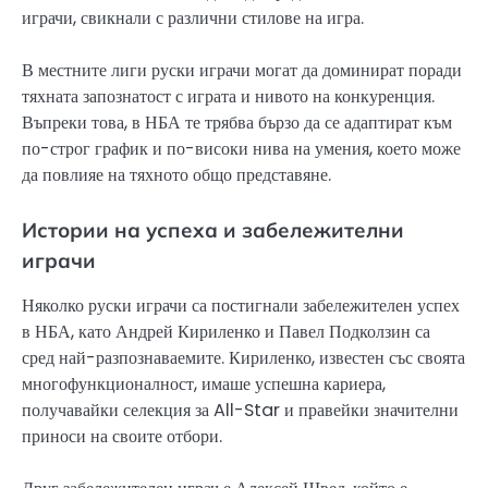
играчи, свикнали с различни стилове на игра.
В местните лиги руски играчи могат да доминират поради
тяхната запознатост с играта и нивото на конкуренция.
Въпреки това, в НБА те трябва бързо да се адаптират към
по-строг график и по-високи нива на умения, което може
да повлияе на тяхното общо представяне.
Истории на успеха и забележителни
играчи
Няколко руски играчи са постигнали забележителен успех
в НБА, като Андрей Кириленко и Павел Подколзин са
сред най-разпознаваемите. Кириленко, известен със своята
многофункционалност, имаше успешна кариера,
получавайки селекция за All-Star и правейки значителни
приноси на своите отбори.