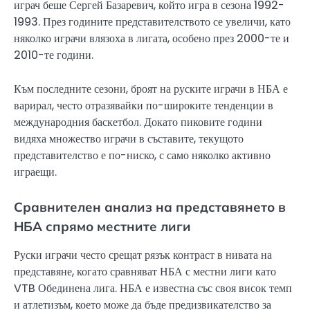
играч беше Сергей Базаревич, който игра в сезона 1992-
1993. През годините представителството се увеличи, като
няколко играчи влязоха в лигата, особено през 2000-те и
2010-те години.
Към последните сезони, броят на руските играчи в НБА е
варирал, често отразявайки по-широките тенденции в
международния баскетбол. Докато пиковите години
видяха множество играчи в съставите, текущото
представителство е по-ниско, с само няколко активно
играещи.
Сравнителен анализ на представянето в
НБА спрямо местните лиги
Руски играчи често срещат рязък контраст в нивата на
представяне, когато сравняват НБА с местни лиги като
VTB Обединена лига. НБА е известна със своя висок темп
и атлетизъм, което може да бъде предизвикателство за