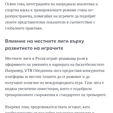
Освен това, интеграцията на напреднала аналитика и
спортна наука в тренировъчните режими стана по-
разпространена, помагайки на играчите да подобрят
своите представителни показатели в съответствие с
глобалните практики.
Влияние на местните лиги върху
развитието на играчите
Местните лиги в Русия играят решаваща роля в
оформянето на уменията и кариерата на баскетболистите.
Например, VTB Обединена лига предоставя конкурентна
платформа за местни таланти да се развиват и да
получават излагане на международната игра. Тази лига е
видяла увеличени инвестиции, което е подобрило
тренировъчните съоръжения и стандартите на треньорите.
Въпреки това, предизвикателствата остават, като
необходимостта от по-добри младежки програми и