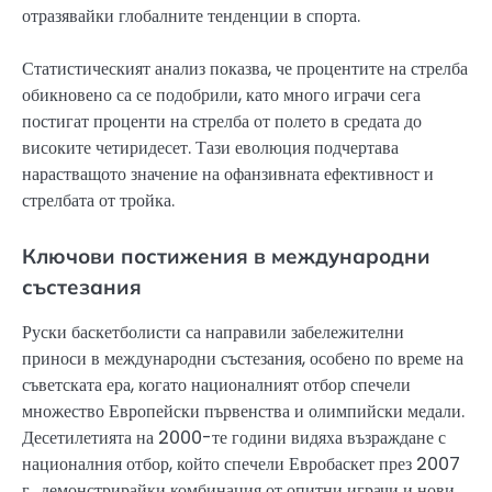
отразявайки глобалните тенденции в спорта.
Статистическият анализ показва, че процентите на стрелба
обикновено са се подобрили, като много играчи сега
постигат проценти на стрелба от полето в средата до
високите четиридесет. Тази еволюция подчертава
нарастващото значение на офанзивната ефективност и
стрелбата от тройка.
Ключови постижения в международни
състезания
Руски баскетболисти са направили забележителни
приноси в международни състезания, особено по време на
съветската ера, когато националният отбор спечели
множество Европейски първенства и олимпийски медали.
Десетилетията на 2000-те години видяха възраждане с
националния отбор, който спечели Евробаскет през 2007
г., демонстрирайки комбинация от опитни играчи и нови