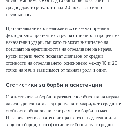
число. Например, PER над 15 обикновено се счита за
средно, докато резултати над 20 показват силно
представяне.
При оценяване на отбелязването, се вземат предвид
фактори като процент на стрелба от полето и процент на
наказателни удари, тъй като те могат значително да
повлияят на ефективността на отбелязване на играча.
Руски играчи често показват диапазон от средни
стойности на отбелязването, обикновено между 10 и 20
точки на мач, в зависимост от тяхната роля и опит.
Статистики за борби и асистенции
Статистиките за борби отразяват способността на играча
да осигури топката след пропуснати удари, като средните
стойности обикновено се изразяват в борби на мач.
Играчите често се категоризират като нападателни или
защитни борци, като ефективните борци имат средно