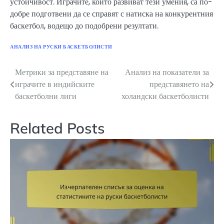
устойчивост. Играчите, които развиват тези умения, са по-
добре подготвени да се справят с натиска на конкурентния
баскетбол, водещо до подобрени резултати.
АНАЛИЗ НА РУСКИ БАСКЕТБОЛИСТИ
Метрики за представяне на
Анализ на показатели за
Post
играчите в индийските
представянето на
navigation
баскетболни лиги
холандски баскетболисти
Related Posts