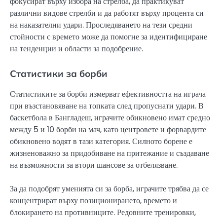
фокусират върху избора на стрелба, да практикуват
различни видове стрелби и да работят върху процента си
на наказателни удари. Проследяването на тези средни
стойности с времето може да помогне за идентифициране
на тенденции и области за подобрение.
Статистики за борби
Статистиките за борби измерват ефективността на играча
при възстановяване на топката след пропуснати удари. В
баскетбола в Бангладеш, играчите обикновено имат средно
между 5 и 10 борби на мач, като центровете и форвардите
обикновено водят в тази категория. Силното борене е
жизненоважно за придобиване на притежание и създаване
на възможности за втори шансове за отбелязване.
За да подобрят уменията си за борба, играчите трябва да се
концентрират върху позиционирането, времето и
блокирането на противниците. Редовните тренировки,