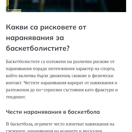
Какви са рисковете от
наранявания за
баскетболистите?
Баскетболистите са изложени на различни рискове от
наранявания поради интензивния характер на спорта,
който включва бързи движения, скокове и физически
контакт. Честите наранявания варират от навяхвания и
разтежения до по-сериозни състояния като фрактури и
тендинит.
Чести наранявания в баскетбола
В баскетбола, играчите често изпитват навяхвания на
глезените, наранявания на коленете и мускулни