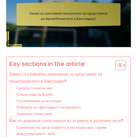
Key sections in the article:
Какви са ключовите показатели за представяне на
баскетболистите в Бангладеш?
Средни точки на мач
Статистики за борби
Съотношение асистенции
Рейтинги на ефективност на играчите
Защитни статистики
Как се сравняват статистиките на играчите в различни лиги?
Сравнение на представянето в местната лига спрямо
международните лиги