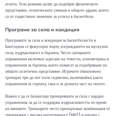
атлети. Тези режими целят да подобрят физическото
представяне, техническите умения и общото здраве, които
са от съществено значение за успеха в баскетбола.
Програми за сила и кондиция
Програмите за сила и кондиция за баскетболисти в
Бангладеш се фокусират върху изграждането на мускулна
сила, издръжливост и бързина. Често срещаните
упражнения включват вдигане на тежести, плиометрика и
упражнения за бързина, които помагат за подобряване на
общото атлетично представяне. Играчите обикновено
тренират три до пет пъти седмично, включвайки както
упражнения за горната, така и за долната част на тялото.
Важно е да се балансира тренировката за сила с кардио
упражнения, за да се поддържа издръжливостта по време
на мачовете. Треньорите често препоръчват комбинация от
тренировки с висока интензивност (HIIT) и кардио с