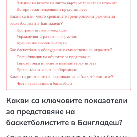
Влияние на нивото на лигата върху метриките на играчите
Исторически тенденции в представянето
Какви са най-често срещаните тренировъчни режими за
баскетболисти в Бангладеш?
Програми за сила и кондиция
Упражнения за развитие на умения
Хранителни насоки за атлети
Кое баскетболно оборудване е съществено за играчите?
Спецификации на обувките за представяне
Типове топки и тяхното влияние върху играта
Препоръки за защитно оборудване
Какви са рисковете от наранявания за баскетболистите?
Чести наранявания в баскетбола
Какви са ключовите показатели
за представяне на
баскетболистите в Бангладеш?
Ключовите показатели за представяне на баскетболистите