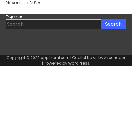
November 2025
Търсене
Search
for:
Copyright © 2026
applizemi.com
| Capital News by
Ascendoor
| Powered by
WordPress
.