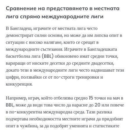
Сравнение на представянето в местната
лига спрямо международните лиги
В Бангладеш, играчите от местната лига често
демонстрират силни основи, но може да им липсва опит в
ситуации с високо налягане, които се срещат в
международните състезания. Играчите в Бангладешката
баскетболна лига (BBL) обикновено имат средни точки,
вариращи от ниските десетки до средните двадесетки,
докато тези в международните лиги често надвишават тези
цифри, ползвайки се от по-строги тренировки и
конкуренция.
Например, играч, който отбелязва средно 15 точки на мач в
BBL, може да види това число да нарасне до 20 или повече
в по-конкурентна международна среда. Тази разлика
подчертава необходимостта местните играчи да придобият
опит в чужбина, за да подобрят уменията и статистиките