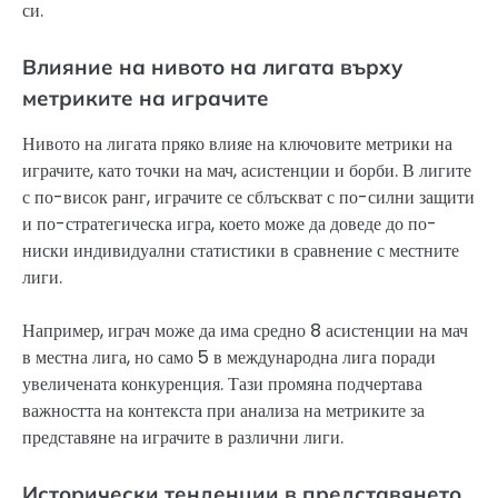
си.
Влияние на нивото на лигата върху
метриките на играчите
Нивото на лигата пряко влияе на ключовите метрики на
играчите, като точки на мач, асистенции и борби. В лигите
с по-висок ранг, играчите се сблъскват с по-силни защити
и по-стратегическа игра, което може да доведе до по-
ниски индивидуални статистики в сравнение с местните
лиги.
Например, играч може да има средно 8 асистенции на мач
в местна лига, но само 5 в международна лига поради
увеличената конкуренция. Тази промяна подчертава
важността на контекста при анализа на метриките за
представяне на играчите в различни лиги.
Исторически тенденции в представянето