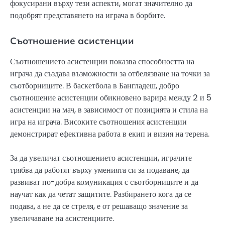
фокусирани върху тези аспекти, могат значително да
подобрят представянето на играча в борбите.
Съотношение асистенции
Съотношението асистенции показва способността на
играча да създава възможности за отбелязване на точки за
съотборниците. В баскетбола в Бангладеш, добро
съотношение асистенции обикновено варира между 2 и 5
асистенции на мач, в зависимост от позицията и стила на
игра на играча. Високите съотношения асистенции
демонстрират ефективна работа в екип и визия на терена.
За да увеличат съотношението асистенции, играчите
трябва да работят върху уменията си за подаване, да
развиват по-добра комуникация с съотборниците и да
научат как да четат защитите. Разбирането кога да се
подава, а не да се стреля, е от решаващо значение за
увеличаване на асистенциите.