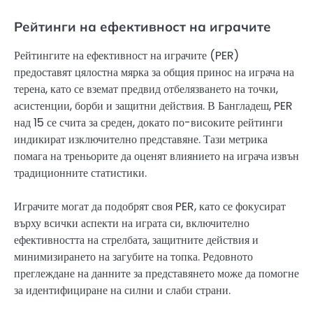
Рейтинги на ефективност на играчите
Рейтингите на ефективност на играчите (PER)
предоставят цялостна мярка за общия принос на играча на
терена, като се вземат предвид отбелязването на точки,
асистенции, борби и защитни действия. В Бангладеш, PER
над 15 се счита за среден, докато по-високите рейтинги
индикират изключително представяне. Тази метрика
помага на треньорите да оценят влиянието на играча извън
традиционните статистики.
Играчите могат да подобрят своя PER, като се фокусират
върху всички аспекти на играта си, включително
ефективността на стрелбата, защитните действия и
минимизирането на загубите на топка. Редовното
преглеждане на данните за представянето може да помогне
за идентифициране на силни и слаби страни.