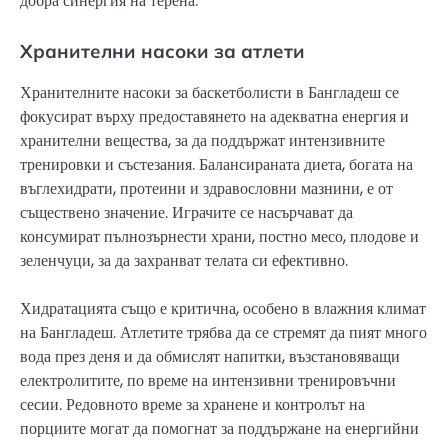
добра синергия на терена.
Хранителни насоки за атлети
Хранителните насоки за баскетболисти в Бангладеш се
фокусират върху предоставянето на адекватна енергия и
хранителни вещества, за да поддържат интензивните
тренировки и състезания. Балансираната диета, богата на
въглехидрати, протеини и здравословни мазнини, е от
съществено значение. Играчите се насърчават да
консумират пълнозърнести храни, постно месо, плодове и
зеленчуци, за да захранват телата си ефективно.
Хидратацията също е критична, особено в влажния климат
на Бангладеш. Атлетите трябва да се стремят да пият много
вода през деня и да обмислят напитки, възстановяващи
електролитите, по време на интензивни тренировъчни
сесии. Редовното време за хранене и контролът на
порциите могат да помогнат за поддържане на енергийни