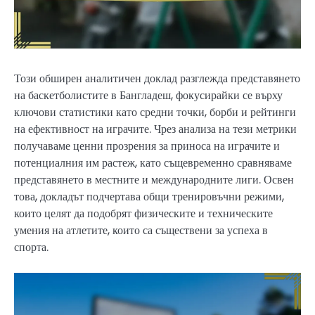
Този обширен аналитичен доклад разглежда представянето
на баскетболистите в Бангладеш, фокусирайки се върху
ключови статистики като средни точки, борби и рейтинги
на ефективност на играчите. Чрез анализа на тези метрики
получаваме ценни прозрения за приноса на играчите и
потенциалния им растеж, като същевременно сравняваме
представянето в местните и международните лиги. Освен
това, докладът подчертава общи тренировъчни режими,
които целят да подобрят физическите и техническите
умения на атлетите, които са съществени за успеха в
спорта.