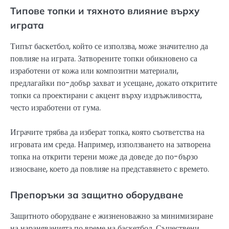
Типове топки и тяхното влияние върху
играта
Типът баскетбол, който се използва, може значително да
повлияе на играта. Затворените топки обикновено са
изработени от кожа или композитни материали,
предлагайки по-добър захват и усещане, докато откритите
топки са проектирани с акцент върху издръжливостта,
често изработени от гума.
Играчите трябва да изберат топка, която съответства на
игровата им среда. Например, използването на затворена
топка на открити терени може да доведе до по-бързо
износване, което да повлияе на представянето с времето.
Препоръки за защитно оборудване
Защитното оборудване е жизненоважно за минимизиране
на нараняванията по време на баскетбол. Съществени