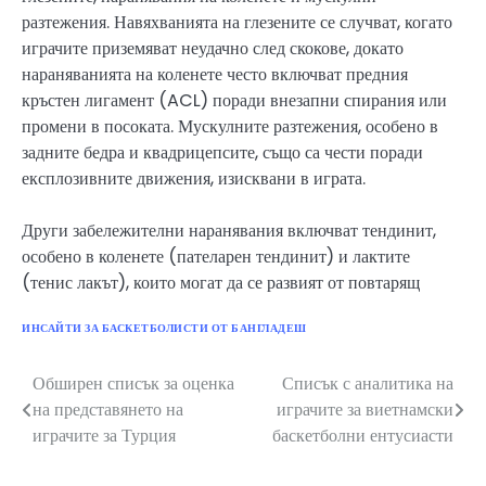
разтежения. Навяхванията на глезените се случват, когато
играчите приземяват неудачно след скокове, докато
нараняванията на коленете често включват предния
кръстен лигамент (ACL) поради внезапни спирания или
промени в посоката. Мускулните разтежения, особено в
задните бедра и квадрицепсите, също са чести поради
експлозивните движения, изисквани в играта.
Други забележителни наранявания включват тендинит,
особено в коленете (пателарен тендинит) и лактите
(тенис лакът), които могат да се развият от повтарящ
ИНСАЙТИ ЗА БАСКЕТБОЛИСТИ ОТ БАНГЛАДЕШ
Обширен списък за оценка
Списък с аналитика на
Post
на представянето на
играчите за виетнамски
navigation
играчите за Турция
баскетболни ентусиасти