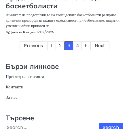
баскетболисти
Анализът на представянето на холандските баскетболисти разкрива
критични прозорци за тяхната ефективност при отбелязване, защитни
умения и общи приноси на…
by
Джейсън Кълдуел
02/12/2025
Posts
Previous
1
2
3
4
5
Next
pagination
Бързи линкове
Преглед на статията
Контакти
За нас
Търсене
Search