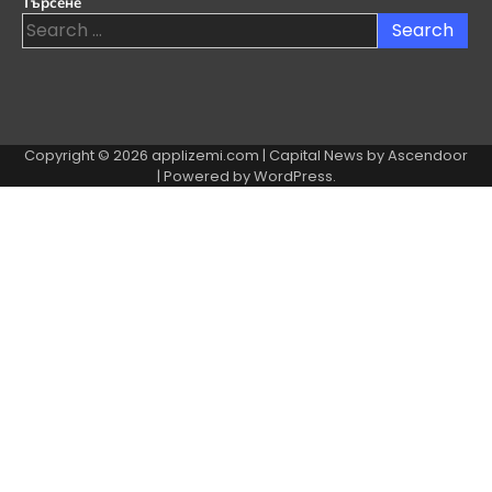
Търсене
Search
for:
Copyright © 2026
applizemi.com
| Capital News by
Ascendoor
| Powered by
WordPress
.