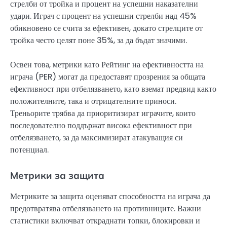
стрелби от тройка и процент на успешни наказателни
удари. Играч с процент на успешни стрелби над 45%
обикновено се счита за ефективен, докато стрелците от
тройка често целят поне 35%, за да бъдат значими.
Освен това, метрики като Рейтинг на ефективността на
играча (PER) могат да предоставят прозрения за общата
ефективност при отбелязването, като вземат предвид както
положителните, така и отрицателните приноси.
Треньорите трябва да приоритизират играчите, които
последователно поддържат висока ефективност при
отбелязването, за да максимизират атакуващия си
потенциал.
Метрики за защита
Метриките за защита оценяват способността на играча да
предотвратява отбелязването на противниците. Важни
статистики включват откраднати топки, блокировки и