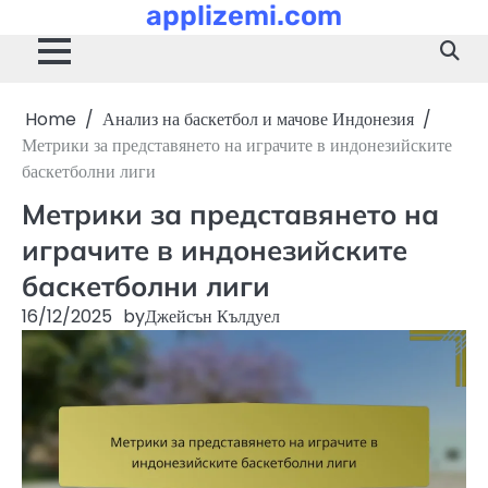
applizemi.com
Skip
to
content
Home
Анализ на баскетбол и мачове Индонезия
Метрики за представянето на играчите в индонезийските
баскетболни лиги
Метрики за представянето на
играчите в индонезийските
баскетболни лиги
16/12/2025
by
Джейсън Кълдуел