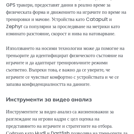
GPS тракери, предоставят данни в реално време за
физическата форма и движението на играчите по време на
тренировки и мачове. Устройства като Catapult и
Zephyr са популярни за проследяване на метрики като
изминато разстояние, скорост и нива на натоварване.
Използването на носими технологии може да помогне на
треньорите да идентифицират физическото състояние на
играчите и да адаптират тренировъчните режими
съответно. Въпреки това, е важно да се уверите, че
играчите се чувстват комфортно с устройствата и че се
запазва конфиденциалността на данните.
Инструменти за видео анализ
Инструментите за видео анализ са жизненоважни за
разглеждане на игрови кадри с цел оценка на
представянето на играчите и стратегиите на отбора.
Софтуер като Hudl и Dartfish позволява на треньорите да