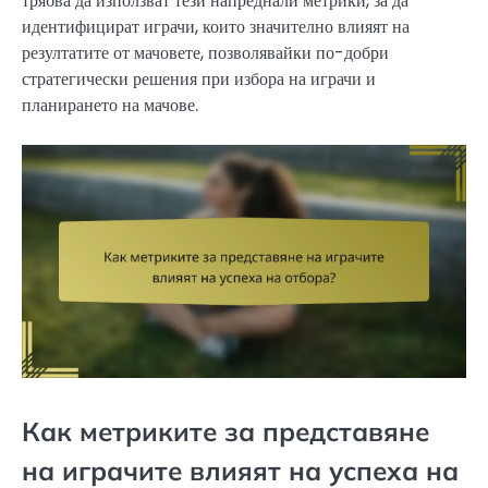
трябва да използват тези напреднали метрики, за да
идентифицират играчи, които значително влияят на
резултатите от мачовете, позволявайки по-добри
стратегически решения при избора на играчи и
планирането на мачове.
Как метриките за представяне
на играчите влияят на успеха на