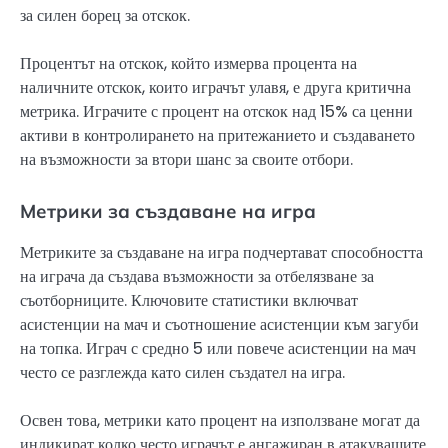
за силен борец за отскок.
Процентът на отскок, който измерва процента на
наличните отскок, които играчът улавя, е друга критична
метрика. Играчите с процент на отскок над 15% са ценни
активи в контролирането на притежанието и създаването
на възможности за втори шанс за своите отбори.
Метрики за създаване на игра
Метриките за създаване на игра подчертават способността
на играча да създава възможности за отбелязване за
съотборниците. Ключовите статистики включват
асистенции на мач и съотношение асистенции към загуби
на топка. Играч с средно 5 или повече асистенции на мач
често се разглежда като силен създател на игра.
Освен това, метрики като процент на използване могат да
индикират колко често играчът е ангажиран в атакуващите