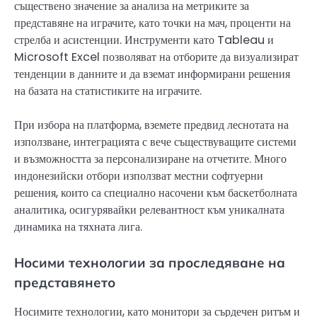
съществено значение за анализа на метриките за
представяне на играчите, като точки на мач, проценти на
стрелба и асистенции. Инструменти като Tableau и
Microsoft Excel позволяват на отборите да визуализират
тенденции в данните и да вземат информирани решения
на базата на статистиките на играчите.
При избора на платформа, вземете предвид леснотата на
използване, интеграцията с вече съществуващите системи
и възможността за персонализиране на отчетите. Много
индонезийски отбори използват местни софтуерни
решения, които са специално насочени към баскетболната
аналитика, осигурявайки релевантност към уникалната
динамика на тяхната лига.
Носими технологии за проследяване на
представянето
Носимите технологии, като монитори за сърдечен ритъм и