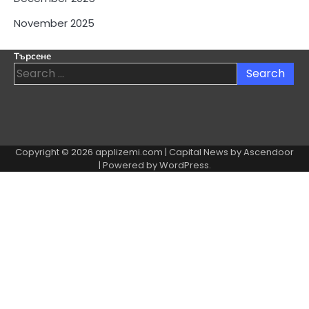
November 2025
Търсене
Search
for:
Copyright © 2026
applizemi.com
| Capital News by
Ascendoor
| Powered by
WordPress
.