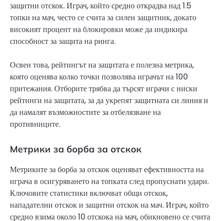
защитни отскок. Играч, който средно открадва над 1.5
топки на мач, често се счита за силен защитник, докато
високият процент на блокировки може да индикира
способност за защита на ринга.
Освен това, рейтингът на защитата е полезна метрика,
която оценява колко точки позволява играчът на 100
притежания. Отборите трябва да търсят играчи с ниски
рейтинги на защитата, за да укрепят защитната си линия и
да намалят възможностите за отбелязване на
противниците.
Метрики за борба за отскок
Метриките за борба за отскок оценяват ефективността на
играча в осигуряването на топката след пропуснати удари.
Ключовите статистики включват общи отскок,
нападателни отскок и защитни отскок на мач. Играч, който
средно взима около 10 отскока на мач, обикновено се счита