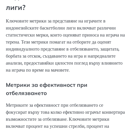
лиги?
Ключовите метрики за представяне на играчите в
индонезийските баскетболни лиги включват различни
статистически мерки, които оценяват приноса на играча на
терена. Тези метрики помагат на отборите да оценят
индивидуалното представяне в отбелязването, защитата,
борбата за отскок, създаването на игра и напредналите
анализи, предоставяйки цялостен поглед върху влиянието
на играча по време на мачовете.
Метрики за ефективност при
отбелязването
Метриките за ефективност при отбелязването се
фокусират върху това колко ефективно играчът конвертира
възможностите за отбелязване. Ключовите метрики
включват процент на успешни стрелби, процент на