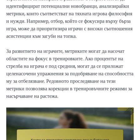
идентифицират потенциални новобранци, анализирайки
метрики, които съответстват на тяхната игрова философия
и нужди. Например, отбор, който се фокусира върху бърза
игра, може да приоритизира играчи с високи съотношения
асистенции към загуби на топка.
За развитието на играчите, метриките могат да насочат
областите на фокус в тренировките. Ако процентът на
стрелба на играча е под средния, могат да се приложат
целенасочени упражнения за подобряване на способността
му за отбелязване. Редовното проследяване на тези
метрики позволява корекции в тренировъчните режими за
насърчаване на растежа.