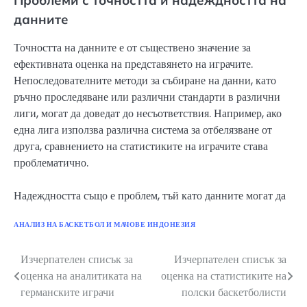
данните
Точността на данните е от съществено значение за
ефективната оценка на представянето на играчите.
Непоследователните методи за събиране на данни, като
ръчно проследяване или различни стандарти в различни
лиги, могат да доведат до несъответствия. Например, ако
една лига използва различна система за отбелязване от
друга, сравнението на статистиките на играчите става
проблематично.
Надеждността също е проблем, тъй като данните могат да
АНАЛИЗ НА БАСКЕТБОЛ И МАЧОВЕ ИНДОНЕЗИЯ
Изчерпателен списък за
Изчерпателен списък за
Post
оценка на аналитиката на
оценка на статистиките на
navigation
германските играчи
полски баскетболисти