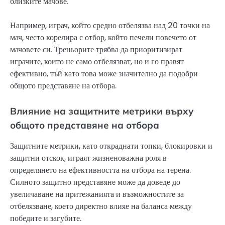
близките мачове.
Например, играч, който средно отбелязва над 20 точки на
мач, често корелира с отбор, който печели повечето от
мачовете си. Треньорите трябва да приоритизират
играчите, които не само отбелязват, но и го правят
ефективно, тъй като това може значително да подобри
общото представяне на отбора.
Влияние на защитните метрики върху
общото представяне на отбора
Защитните метрики, като откраднати топки, блокировки и
защитни отскок, играят жизненоважна роля в
определянето на ефективността на отбора на терена.
Силното защитно представяне може да доведе до
увеличаване на притежанията и възможностите за
отбелязване, което директно влияе на баланса между
победите и загубите.