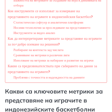
Важността на метриките за създаване на игра в динамиката на
отбора
Кои инструменти се използват за измерване на
представянето на играчите в индонезийския баскетбол?
Статистически софтуер и аналитични платформи
Носими технологии за проследяване на представянето
Инструменти за видео анализ
Как да интерпретираме метриките за представяне на играчите
за по-добро вземане на решения?
Разбиране на контекста зад числата
Сравняване на метрики в различни лиги
Използване на метрики за набиране и развитие на играчи
Какви са предизвикателствата при събирането на данни за
представянето на играчите?
Проблеми с точността и надеждността на данните
Какви са ключовите метрики за
представяне на играчите в
индонезийските баскетболни