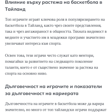
Влияние върху растежа на баскетбола в
Тайланд
Топ играчите играят ключова роля в популяризирането на
баскетбола в Тайланд, както чрез своите представления,
така и чрез ангажираност в общността. Тяхната видимост в
медиите и участието им в младежки програми значително
увеличават интереса към спорта.
Освен това, тези играчи често служат като ментори,
помагайки за развитието на следващото поколение
таланти, което е от съществено значение за растежа на
спорта на основно ниво.
Дълговечност на играчите и показатели
за дълговечност на кариерата
Дълговечността на играчите в баскетбола може да варира
значително, но много от топ тайландски играчи поддържат