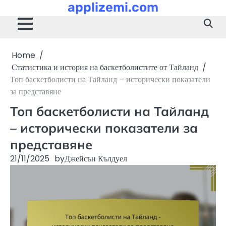
applizemi.com
Skip
to
content
Home
Статистика и история на баскетболистите от Тайланд
Топ баскетболисти на Тайланд – исторически показатели
за представяне
Топ баскетболисти на Тайланд
– исторически показатели за
представяне
21/11/2025
by
Джейсън Кълдуел