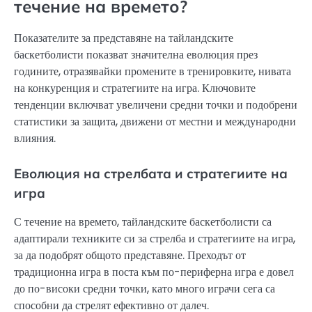
течение на времето?
Показателите за представяне на тайландските
баскетболисти показват значителна еволюция през
годините, отразявайки промените в тренировките, нивата
на конкуренция и стратегиите на игра. Ключовите
тенденции включват увеличени средни точки и подобрени
статистики за защита, движени от местни и международни
влияния.
Еволюция на стрелбата и стратегиите на
игра
С течение на времето, тайландските баскетболисти са
адаптирали техниките си за стрелба и стратегиите на игра,
за да подобрят общото представяне. Преходът от
традиционна игра в поста към по-периферна игра е довел
до по-високи средни точки, като много играчи сега са
способни да стрелят ефективно от далеч.