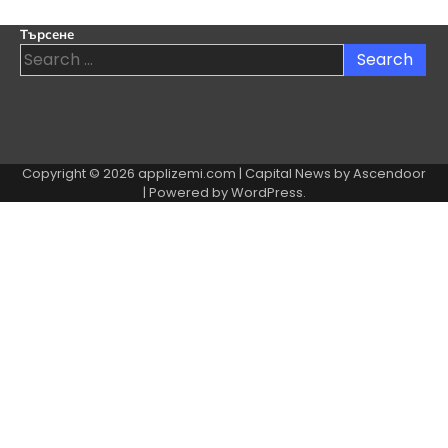
Търсене
Search
for:
Copyright © 2026
applizemi.com
| Capital News by
Ascendoor
| Powered by
WordPress
.