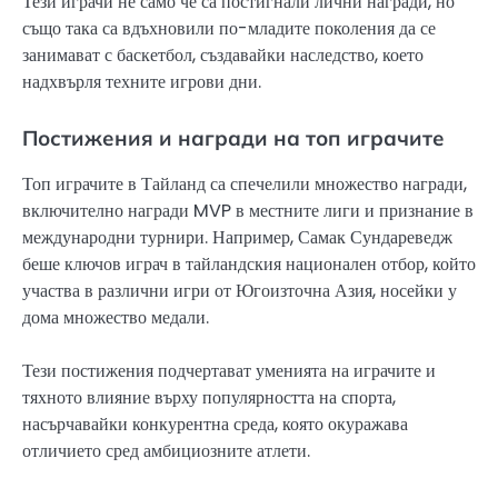
Тези играчи не само че са постигнали лични награди, но
също така са вдъхновили по-младите поколения да се
занимават с баскетбол, създавайки наследство, което
надхвърля техните игрови дни.
Постижения и награди на топ играчите
Топ играчите в Тайланд са спечелили множество награди,
включително награди MVP в местните лиги и признание в
международни турнири. Например, Самак Сундареведж
беше ключов играч в тайландския национален отбор, който
участва в различни игри от Югоизточна Азия, носейки у
дома множество медали.
Тези постижения подчертават уменията на играчите и
тяхното влияние върху популярността на спорта,
насърчавайки конкурентна среда, която окуражава
отличието сред амбициозните атлети.