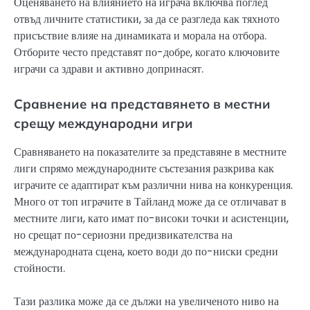
Оценяването на влиянието на играча включва поглед
отвъд личните статистики, за да се разгледа как тяхното
присъствие влияе на динамиката и морала на отбора.
Отборите често представят по-добре, когато ключовите
играчи са здрави и активно допринасят.
Сравнение на представянето в местни
срещу международни игри
Сравняването на показателите за представяне в местните
лиги спрямо международните състезания разкрива как
играчите се адаптират към различни нива на конкуренция.
Много от топ играчите в Тайланд може да се отличават в
местните лиги, като имат по-високи точки и асистенции,
но срещат по-сериозни предизвикателства на
международната сцена, което води до по-ниски средни
стойности.
Тази разлика може да се дължи на увеличеното ниво на