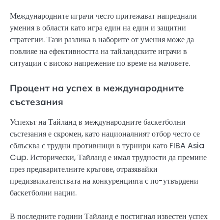
Международните играчи често притежават напреднали
умения в области като игра един на един и защитни
стратегии. Тази разлика в наборите от умения може да
повлияе на ефективността на тайландските играчи в
ситуации с високо напрежение по време на мачовете.
Процент на успех в международните
състезания
Успехът на Тайланд в международните баскетболни
състезания е скромен, като националният отбор често се
сблъсква с трудни противници в турнири като FIBA Asia
Cup. Исторически, Тайланд е имал трудности да премине
през предварителните кръгове, отразявайки
предизвикателствата на конкуренцията с по-утвърдени
баскетболни нации.
В последните години Тайланд е постигнал известен успех