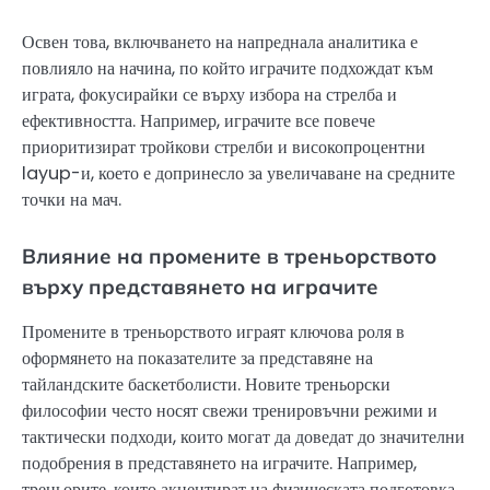
Освен това, включването на напреднала аналитика е
повлияло на начина, по който играчите подхождат към
играта, фокусирайки се върху избора на стрелба и
ефективността. Например, играчите все повече
приоритизират тройкови стрелби и високопроцентни
layup-и, което е допринесло за увеличаване на средните
точки на мач.
Влияние на промените в треньорството
върху представянето на играчите
Промените в треньорството играят ключова роля в
оформянето на показателите за представяне на
тайландските баскетболисти. Новите треньорски
философии често носят свежи тренировъчни режими и
тактически подходи, които могат да доведат до значителни
подобрения в представянето на играчите. Например,
треньорите, които акцентират на физическата подготовка