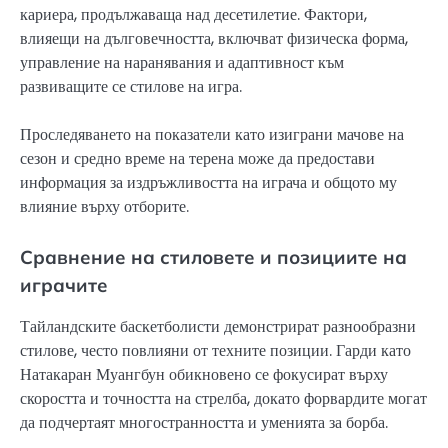
кариера, продължаваща над десетилетие. Фактори,
влияещи на дълговечността, включват физическа форма,
управление на наранявания и адаптивност към
развиващите се стилове на игра.
Проследяването на показатели като изиграни мачове на
сезон и средно време на терена може да предостави
информация за издръжливостта на играча и общото му
влияние върху отборите.
Сравнение на стиловете и позициите на
играчите
Тайландските баскетболисти демонстрират разнообразни
стилове, често повлияни от техните позиции. Гарди като
Натакаран Муангбун обикновено се фокусират върху
скоростта и точността на стрелба, докато форвардите могат
да подчертаят многостранността и уменията за борба.