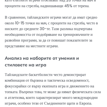
като елитните играчи отбелязват над 20 точки на мач и
проценти на стрелба, надвишаващи 45% от терена.
В сравнение, тайландските играчи могат да имат средно
около 10-15 точки на мач, с проценти на стрелба, често в
ниските до средните 30-те. Тази разлика подчертава
необходимостта от подобряване на тренировъчните и
развойни програми, за да се повишат показателите за
представяне на местните играчи.
Анализ на наборите от умения и
стиловете на игра
Тайландските баскетболисти често демонстрират
комбинация от бързина и тактическа осведоменост,
фокусирайки се върху екипната игра и движението на
топката. Въпреки това, те може да нямат физическата сила
и атлетизма, които характеризират много международни
играчи, особено тези от Съединените щати и Европа.