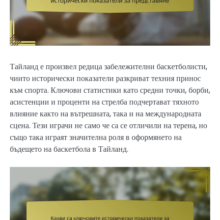
Тайланд е произвел редица забележителни баскетболисти,
чиито исторически показатели разкриват техния принос
към спорта. Ключови статистики като средни точки, борби,
асистенции и проценти на стрелба подчертават тяхното
влияние както на вътрешната, така и на международната
сцена. Тези играчи не само че са се отличили на терена, но
също така играят значителна роля в оформянето на
бъдещето на баскетбола в Тайланд.