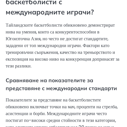
баскетболисти с
международните играчи?
Тайландските баскетболисти обикновено демонстрират
нива на умения, които са конкурентоспособни в
Югоизточна Азия, но често не достигат стандартите,
зададени от топ международни играчи. Фактори като
тренировъчни съоръжения, качество на треньорството и
експозиция на високо ниво на конкуренция допринасят за
тези разлики.
Сравняване на показателите за
представяне с международни стандарти
Показателите за представяне на баскетболистите
обикновено включват точки на мач, проценти на стрелба,
асистенции и борби. Международните играчи често
постигат по-високи средни стойности в тези категории,