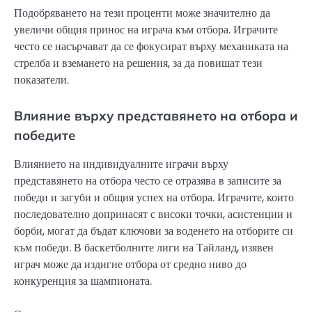
Подобряването на тези проценти може значително да
увеличи общия принос на играча към отбора. Играчите
често се насърчават да се фокусират върху механиката на
стрелба и вземането на решения, за да повишат тези
показатели.
Влияние върху представянето на отбора и
победите
Влиянието на индивидуалните играчи върху
представянето на отбора често се отразява в записите за
победи и загуби и общия успех на отбора. Играчите, които
последователно допринасят с високи точки, асистенции и
борби, могат да бъдат ключови за воденето на отборите си
към победи. В баскетболните лиги на Тайланд, изявен
играч може да издигне отбора от средно ниво до
конкуренция за шампионата.