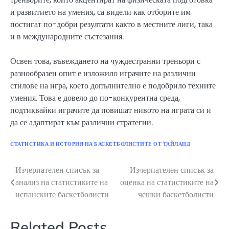
и развитието на умения, са видели как отборите им
постигат по-добри резултати както в местните лиги, така
и в международните състезания.
Освен това, въвеждането на чуждестранни треньори с
разнообразен опит е изложило играчите на различни
стилове на игра, което допълнително е подобрило техните
умения. Това е довело до по-конкурентна среда,
подтиквайки играчите да повишат нивото на играта си и
да се адаптират към различни стратегии.
СТАТИСТИКА И ИСТОРИЯ НА БАСКЕТБОЛИСТИТЕ ОТ ТАЙЛАНД
Изчерпателен списък за
Изчерпателен списък за
Post
анализ на статистиките на
оценка на статистиките на
navigation
испанските баскетболисти
чешки баскетболисти
Related Posts