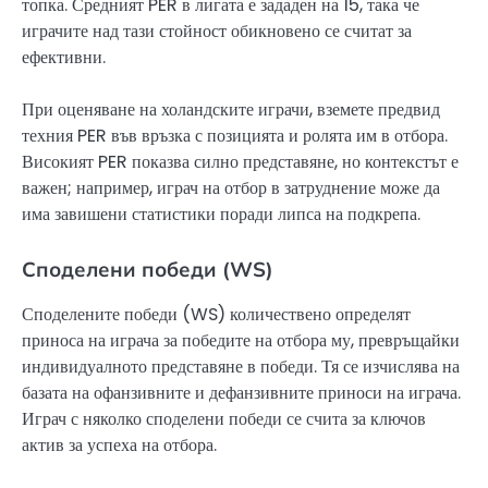
топка. Средният PER в лигата е зададен на 15, така че
играчите над тази стойност обикновено се считат за
ефективни.
При оценяване на холандските играчи, вземете предвид
техния PER във връзка с позицията и ролята им в отбора.
Високият PER показва силно представяне, но контекстът е
важен; например, играч на отбор в затруднение може да
има завишени статистики поради липса на подкрепа.
Споделени победи (WS)
Споделените победи (WS) количествено определят
приноса на играча за победите на отбора му, превръщайки
индивидуалното представяне в победи. Тя се изчислява на
базата на офанзивните и дефанзивните приноси на играча.
Играч с няколко споделени победи се счита за ключов
актив за успеха на отбора.