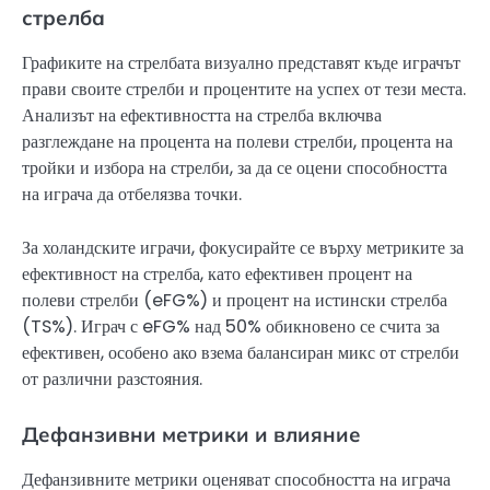
стрелба
Графиките на стрелбата визуално представят къде играчът
прави своите стрелби и процентите на успех от тези места.
Анализът на ефективността на стрелба включва
разглеждане на процента на полеви стрелби, процента на
тройки и избора на стрелби, за да се оцени способността
на играча да отбелязва точки.
За холандските играчи, фокусирайте се върху метриките за
ефективност на стрелба, като ефективен процент на
полеви стрелби (eFG%) и процент на истински стрелба
(TS%). Играч с eFG% над 50% обикновено се счита за
ефективен, особено ако взема балансиран микс от стрелби
от различни разстояния.
Дефанзивни метрики и влияние
Дефанзивните метрики оценяват способността на играча