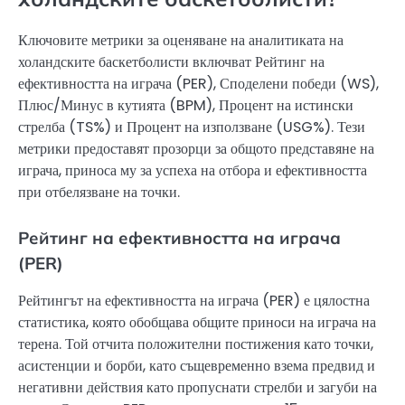
Ключовите метрики за оценяване на аналитиката на
холандските баскетболисти включват Рейтинг на
ефективността на играча (PER), Споделени победи (WS),
Плюс/Минус в кутията (BPM), Процент на истински
стрелба (TS%) и Процент на използване (USG%). Тези
метрики предоставят прозорци за общото представяне на
играча, приноса му за успеха на отбора и ефективността
при отбелязване на точки.
Рейтинг на ефективността на играча
(PER)
Рейтингът на ефективността на играча (PER) е цялостна
статистика, която обобщава общите приноси на играча на
терена. Той отчита положителни постижения като точки,
асистенции и борби, като същевременно взема предвид и
негативни действия като пропуснати стрелби и загуби на