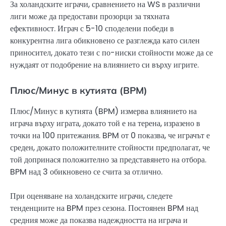
За холандските играчи, сравнението на WS в различни
лиги може да предостави прозорци за тяхната
ефективност. Играч с 5-10 споделени победи в
конкурентна лига обикновено се разглежда като силен
приносител, докато тези с по-ниски стойности може да се
нуждаят от подобрение на влиянието си върху игрите.
Плюс/Минус в кутията (BPM)
Плюс/Минус в кутията (BPM) измерва влиянието на
играча върху играта, докато той е на терена, изразено в
точки на 100 притежания. BPM от 0 показва, че играчът е
среден, докато положителните стойности предполагат, че
той допринася положително за представянето на отбора.
BPM над 3 обикновено се счита за отлично.
При оценяване на холандските играчи, следете
тенденциите на BPM през сезона. Постоянен BPM над
средния може да показва надеждността на играча и