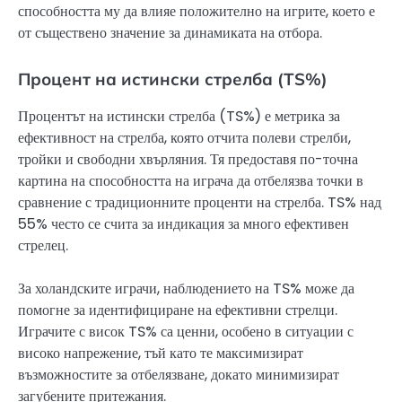
способността му да влияе положително на игрите, което е
от съществено значение за динамиката на отбора.
Процент на истински стрелба (TS%)
Процентът на истински стрелба (TS%) е метрика за
ефективност на стрелба, която отчита полеви стрелби,
тройки и свободни хвърляния. Тя предоставя по-точна
картина на способността на играча да отбелязва точки в
сравнение с традиционните проценти на стрелба. TS% над
55% често се счита за индикация за много ефективен
стрелец.
За холандските играчи, наблюдението на TS% може да
помогне за идентифициране на ефективни стрелци.
Играчите с висок TS% са ценни, особено в ситуации с
високо напрежение, тъй като те максимизират
възможностите за отбелязване, докато минимизират
загубените притежания.