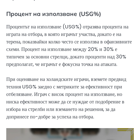
Процент на използване (USG%)
Процентът на използване (USG%) отразява процента на
играта на отбора, в която играчът участва, докато е на
терена, показвайки колко често се използва в офанзивните
схеми. Процент на използване между 20% и 30% е
типичен за основни стрелци, докато проценти над 30%
предполагат, че играчът е фокусна точка на атаката.
При оценяване на холандските играчи, вземете предвид
техния USG% заедно с метриките за ефективност при
отбелязване. Играч с висок процент на използване, но
ниска ефективност може да се нуждае от подобрение в
избора на стрелби или вземането на решения, за да
допринесе по-добре за успеха на отбора.