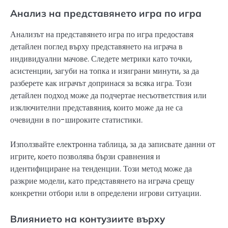
Анализ на представянето игра по игра
Анализът на представянето игра по игра предоставя
детайлен поглед върху представянето на играча в
индивидуални мачове. Следете метрики като точки,
асистенции, загуби на топка и изиграни минути, за да
разберете как играчът допринася за всяка игра. Този
детайлен подход може да подчертае несъответствия или
изключителни представяния, които може да не са
очевидни в по-широките статистики.
Използвайте електронна таблица, за да записвате данни от
игрите, което позволява бързи сравнения и
идентифициране на тенденции. Този метод може да
разкрие модели, като представянето на играча срещу
конкретни отбори или в определени игрови ситуации.
Влиянието на контузиите върху