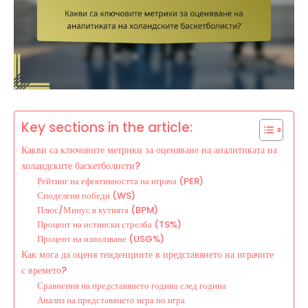
Key sections in the article:
Какви са ключовите метрики за оценяване на аналитиката на
холандските баскетболисти?
Рейтинг на ефективността на играча (PER)
Споделени победи (WS)
Плюс/Минус в кутията (BPM)
Процент на истински стрелба (TS%)
Процент на използване (USG%)
Как мога да оценя тенденциите в представянето на играчите
с времето?
Сравнения на представянето година след година
Анализ на представянето игра по игра