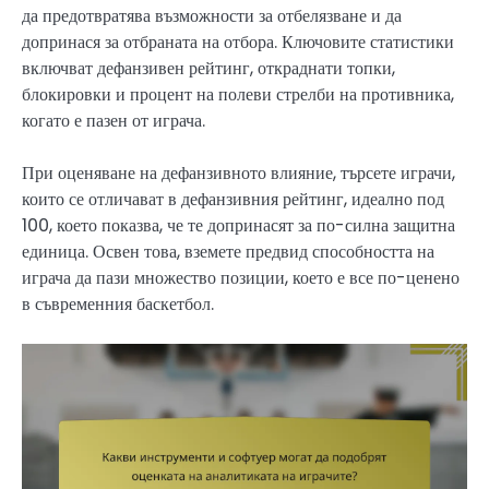
да предотвратява възможности за отбелязване и да
допринася за отбраната на отбора. Ключовите статистики
включват дефанзивен рейтинг, откраднати топки,
блокировки и процент на полеви стрелби на противника,
когато е пазен от играча.
При оценяване на дефанзивното влияние, търсете играчи,
които се отличават в дефанзивния рейтинг, идеално под
100, което показва, че те допринасят за по-силна защитна
единица. Освен това, вземете предвид способността на
играча да пази множество позиции, което е все по-ценено
в съвременния баскетбол.