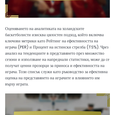
Оценяването на аналитиката на холандските
баскетболисти изисква цялостен подход, който включва
ключови метрики като Рейтинг на ефективността на
играча (PER) и Процент на истински стрелба (TS%). Чрез
анализ на тенденциите в представянето през множество
сезони и използване на напреднали статистики, може да се
получат ценни прозорци за приноса и ефективността на
играча. Този списък служи като ръководство за ефективна
оценка на представянето на играчите и влиянието им
върху играта.