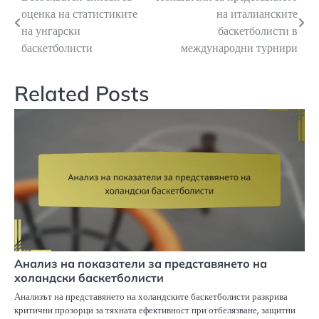
Post
оценка на статистиките
на италианските
navigation
на унгарски
баскетболисти в
баскетболисти
международни турнири
Related Posts
Анализ на показатели за представянето на
холандски баскетболисти
Анализът на представянето на холандските баскетболисти разкрива
критични прозорци за тяхната ефективност при отбелязване, защитни