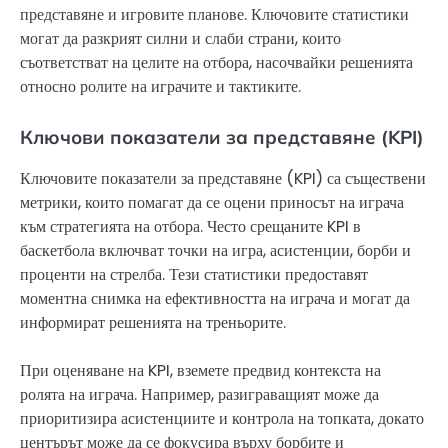
представяне и игровите планове. Ключовите статистики
могат да разкрият силни и слаби страни, които
съответстват на целите на отбора, насочвайки решенията
относно ролите на играчите и тактиките.
Ключови показатели за представяне (KPI)
Ключовите показатели за представяне (KPI) са съществени
метрики, които помагат да се оцени приносът на играча
към стратегията на отбора. Често срещаните KPI в
баскетбола включват точки на игра, асистенции, борби и
проценти на стрелба. Тези статистики предоставят
моментна снимка на ефективността на играча и могат да
информират решенията на треньорите.
При оценяване на KPI, вземете предвид контекста на
ролята на играча. Например, разиграващият може да
приоритизира асистенциите и контрола на топката, докато
центърът може да се фокусира върху борбите и