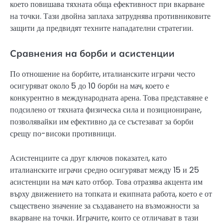
което повишава тяхната обща ефективност при вкарване
на точки. Тази двойна заплаха затруднява противниковите
защити да предвидят техните нападателни стратегии.
Сравнения на борби и асистенции
По отношение на борбите, италианските играчи често
осигуряват около 5 до 10 борби на мач, което е
конкурентно в международната арена. Това представяне е
подсилено от тяхната физическа сила и позициониране,
позволявайки им ефективно да се състезават за борби
срещу по-високи противници.
Асистенциите са друг ключов показател, като
италианските играчи средно осигуряват между 15 и 25
асистенции на мач като отбор. Това отразява акцента им
върху движението на топката и екипната работа, което е от
съществено значение за създаването на възможности за
вкарване на точки. Играчите, които се отличават в тази