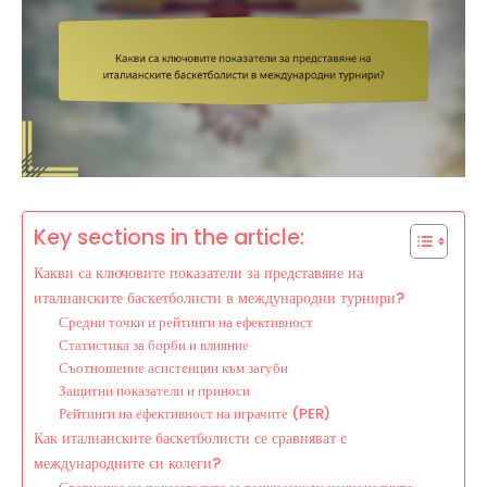
Key sections in the article:
Какви са ключовите показатели за представяне на
италианските баскетболисти в международни турнири?
Средни точки и рейтинги на ефективност
Статистика за борби и влияние
Съотношение асистенции към загуби
Защитни показатели и приноси
Рейтинги на ефективност на играчите (PER)
Как италианските баскетболисти се сравняват с
международните си колеги?