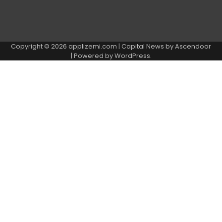
Copyright © 2026
applizemi.com
| Capital News by
Ascendoor
| Powered by
WordPress
.