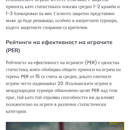
приноси, като статистиката показва средно 1-2 кражби и
1-3 блокировки на мач. Силното защитно представяне
може да бъде решаващо, особено в напрегнати турнири,
където защитните спирания са критични.
Рейтинги на ефективност на играчите
(PER)
Рейтингът на ефективност на играчите (PER) е цялостна
статистика, която обобщава общите приноси на играча на
терена. PER от 15 се счита за среден, докато елитните
играчи често надвишават 20. Италианските играчи в
международни турнири обикновено целят PER над този
праг, тъй като той отразява способността им да влияят
положително на игрите в различни статистически
категории.