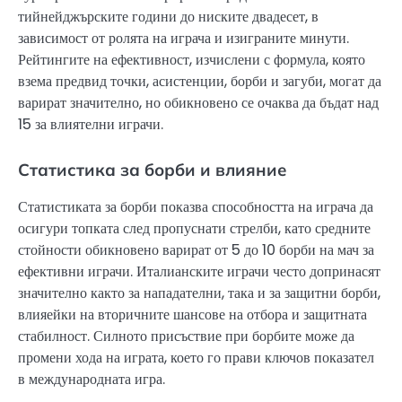
тийнейджърските години до ниските двадесет, в
зависимост от ролята на играча и изиграните минути.
Рейтингите на ефективност, изчислени с формула, която
взема предвид точки, асистенции, борби и загуби, могат да
варират значително, но обикновено се очаква да бъдат над
15 за влиятелни играчи.
Статистика за борби и влияние
Статистиката за борби показва способността на играча да
осигури топката след пропуснати стрелби, като средните
стойности обикновено варират от 5 до 10 борби на мач за
ефективни играчи. Италианските играчи често допринасят
значително както за нападателни, така и за защитни борби,
влияейки на вторичните шансове на отбора и защитната
стабилност. Силното присъствие при борбите може да
промени хода на играта, което го прави ключов показател
в международната игра.