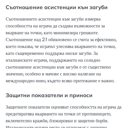
Съотношение асистенции към загуби
Съотношението асистенции към загуби измерва
способността на играча да създава възможности за
вкарване на точки, като минимизира грешките.
Съотношение над 2:1 обикновено се счита за ефективно,
което показва, че играчът улеснява вкарването на точки,
като същевременно поддържа ниски загуби. За
италианските играчи, поддържането на солидно
съотношение асистенции към загуби е от съществено
значение, особено в мачове с високо налягане на
международно ниво, където всяко притежание е важно.
Защитни показатели и приноси
Защитните показатели оценяват способността на играча да
предотвратява вкарването на точки от противниците,
включително кражби, блокировки и защитни борби.
Италианските играчи често се отличават с защитни