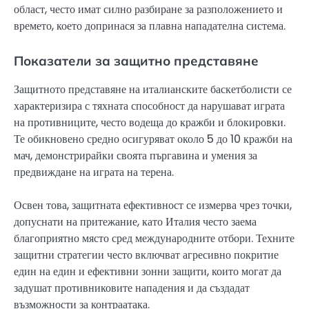
област, често имат силно разбиране за разположението и
времето, което допринася за плавна нападателна система.
Показатели за защитно представяне
Защитното представяне на италианските баскетболисти се
характеризира с тяхната способност да нарушават играта
на противниците, често водеща до кражби и блокировки.
Те обикновено средно осигуряват около 5 до 10 кражби на
мач, демонстрирайки своята пъргавина и умения за
предвиждане на играта на терена.
Освен това, защитната ефективност се измерва чрез точки,
допуснати на притежание, като Италия често заема
благоприятно място сред международните отбори. Техните
защитни стратегии често включват агресивно покритие
един на един и ефективни зонни защити, които могат да
задушат противниковите нападения и да създадат
възможности за контраатака.