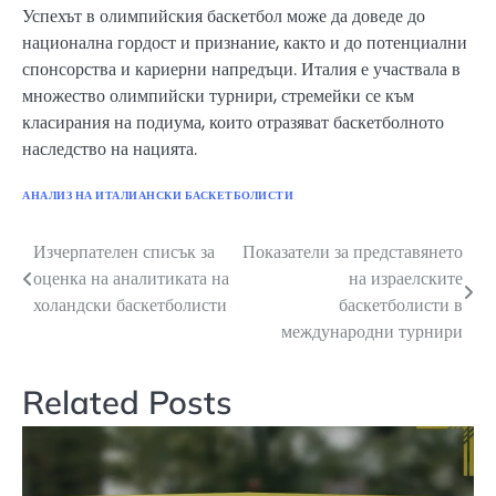
Успехът в олимпийския баскетбол може да доведе до
национална гордост и признание, както и до потенциални
спонсорства и кариерни напредъци. Италия е участвала в
множество олимпийски турнири, стремейки се към
класирания на подиума, които отразяват баскетболното
наследство на нацията.
АНАЛИЗ НА ИТАЛИАНСКИ БАСКЕТБОЛИСТИ
Изчерпателен списък за
Показатели за представянето
Post
оценка на аналитиката на
на израелските
navigation
холандски баскетболисти
баскетболисти в
международни турнири
Related Posts