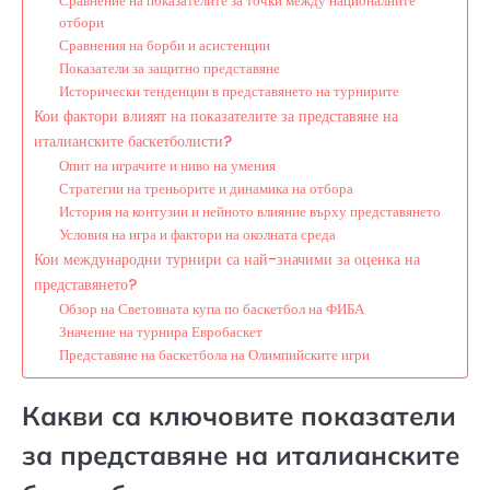
Сравнение на показателите за точки между националните
отбори
Сравнения на борби и асистенции
Показатели за защитно представяне
Исторически тенденции в представянето на турнирите
Кои фактори влияят на показателите за представяне на
италианските баскетболисти?
Опит на играчите и ниво на умения
Стратегии на треньорите и динамика на отбора
История на контузии и нейното влияние върху представянето
Условия на игра и фактори на околната среда
Кои международни турнири са най-значими за оценка на
представянето?
Обзор на Световната купа по баскетбол на ФИБА
Значение на турнира Евробаскет
Представяне на баскетбола на Олимпийските игри
Какви са ключовите показатели
за представяне на италианските