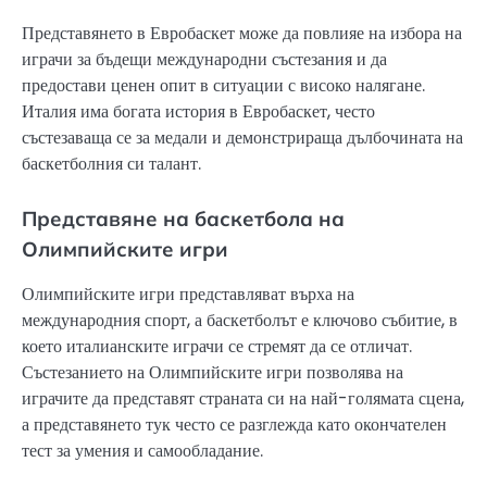
Представянето в Евробаскет може да повлияе на избора на
играчи за бъдещи международни състезания и да
предостави ценен опит в ситуации с високо налягане.
Италия има богата история в Евробаскет, често
състезаваща се за медали и демонстрираща дълбочината на
баскетболния си талант.
Представяне на баскетбола на
Олимпийските игри
Олимпийските игри представляват върха на
международния спорт, а баскетболът е ключово събитие, в
което италианските играчи се стремят да се отличат.
Състезанието на Олимпийските игри позволява на
играчите да представят страната си на най-голямата сцена,
а представянето тук често се разглежда като окончателен
тест за умения и самообладание.