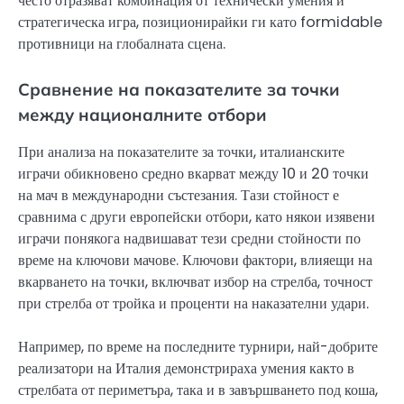
често отразяват комбинация от технически умения и
стратегическа игра, позиционирайки ги като formidable
противници на глобалната сцена.
Сравнение на показателите за точки
между националните отбори
При анализа на показателите за точки, италианските
играчи обикновено средно вкарват между 10 и 20 точки
на мач в международни състезания. Тази стойност е
сравнима с други европейски отбори, като някои изявени
играчи понякога надвишават тези средни стойности по
време на ключови мачове. Ключови фактори, влияещи на
вкарването на точки, включват избор на стрелба, точност
при стрелба от тройка и проценти на наказателни удари.
Например, по време на последните турнири, най-добрите
реализатори на Италия демонстрираха умения както в
стрелбата от периметъра, така и в завършването под коша,