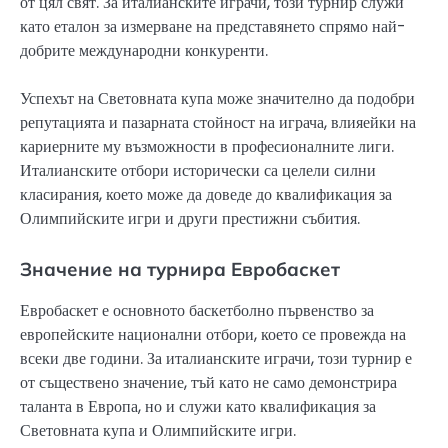
от цял свят. За италианските играчи, този турнир служи
като еталон за измерване на представянето спрямо най-
добрите международни конкуренти.
Успехът на Световната купа може значително да подобри
репутацията и пазарната стойност на играча, влияейки на
кариерните му възможности в професионалните лиги.
Италианските отбори исторически са целели силни
класирания, което може да доведе до квалификация за
Олимпийските игри и други престижни събития.
Значение на турнира Евробаскет
Евробаскет е основното баскетболно първенство за
европейските национални отбори, което се провежда на
всеки две години. За италианските играчи, този турнир е
от съществено значение, тъй като не само демонстрира
таланта в Европа, но и служи като квалификация за
Световната купа и Олимпийските игри.