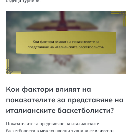
бъдещи турнири.
Кои фактори влияят на
показателите за представяне на
италианските баскетболисти?
Показателите за представяне на италианските
баскетболисти в международни турнири се влияят от